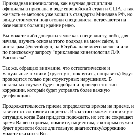
Прикладная кинезиология, как научная дисциплина
официальна признана в ряде европейский стран и США, а так
же часть ее методов уже вошли в стандарты Минздава РФ, но
ввиду стоимости подготовки специалиста, встречаются на
базе наших больниц крайне редко.
Вы можете либо довериться мне как специалисту, либо, для
начала, изучить основы этого подхода на моем сайте, в
инстаграм @nevrolognn, на Ютуб-канале моего коллеги или
по поисковому запросу "прикладная кинезиология Л.Ф.
Васильева".
Так же, обращаю внимание, что остеопатические и
мануальные техники (хрустнуть, покрутить, поправить) будут
проводится только при структурных нарушениях. В
остальных случаях будет подобран и проведен тот тип
коррекции, который будет устранять более важную
дисфункцию.
Продолжительность приема определяется врачом на приеме, и
зависит от состояния пациента. Из-за этого может возникнуть
ситуация, когда Вам придется подождать, но это не сокращает
время Вашего приема, помните, пациентом, с которым нужно
будет провести более длительную диагностику/коррекцию
можете оказаться Вы.