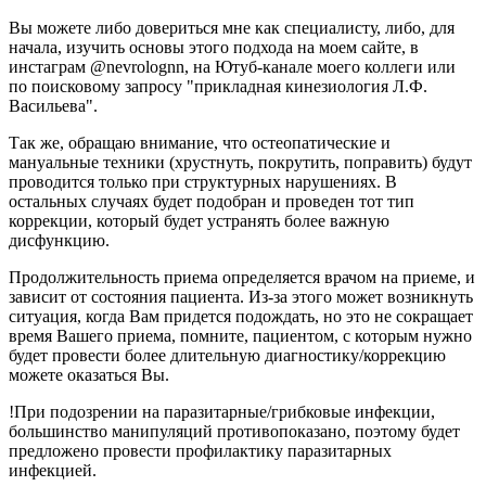
Вы можете либо довериться мне как специалисту, либо, для
начала, изучить основы этого подхода на моем сайте, в
инстаграм @nevrolognn, на Ютуб-канале моего коллеги или
по поисковому запросу "прикладная кинезиология Л.Ф.
Васильева".
Так же, обращаю внимание, что остеопатические и
мануальные техники (хрустнуть, покрутить, поправить) будут
проводится только при структурных нарушениях. В
остальных случаях будет подобран и проведен тот тип
коррекции, который будет устранять более важную
дисфункцию.
Продолжительность приема определяется врачом на приеме, и
зависит от состояния пациента. Из-за этого может возникнуть
ситуация, когда Вам придется подождать, но это не сокращает
время Вашего приема, помните, пациентом, с которым нужно
будет провести более длительную диагностику/коррекцию
можете оказаться Вы.
!При подозрении на паразитарные/грибковые инфекции,
большинство манипуляций противопоказано, поэтому будет
предложено провести профилактику паразитарных
инфекцией.